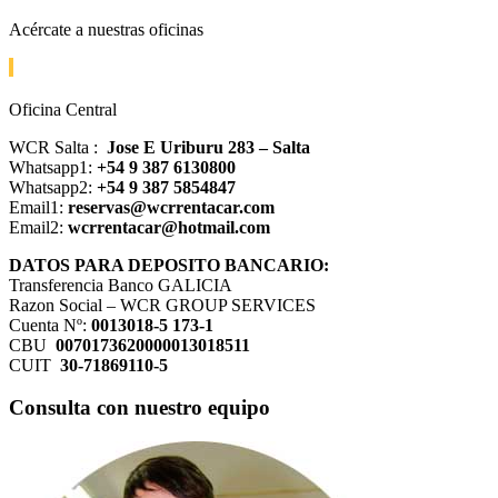
Acércate a nuestras oficinas
Oficina Central
WCR Salta :
Jose E Uriburu 283 – Salta
Whatsapp1:
+54 9 387 6130800
Whatsapp2:
+54 9 387 5854847
Email1:
reservas@wcrrentacar.com
Email2:
wcrrentacar@hotmail.com
DATOS PARA DEPOSITO BANCARIO:
Transferencia Banco GALICIA
Razon Social – WCR GROUP SERVICES
Cuenta Nº:
0013018-5 173-1
CBU
0070173620000013018511
CUIT
30-71869110-5
Consulta con nuestro equipo