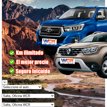
All fields required!
×
Pick-up
Drop-off